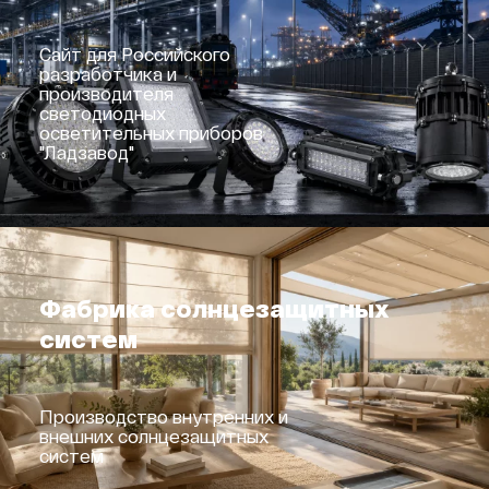
Сайт для Российского
разработчика и
производителя
светодиодных
осветительных приборов
"Ладзавод"
Фабрика солнцезащитных
систем
Производство внутренних и
внешних солнцезащитных
систем