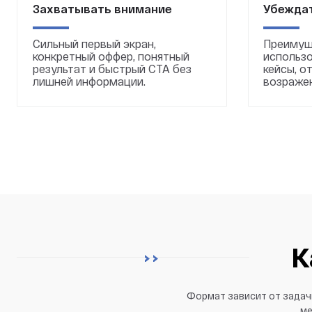
Захватывать внимание
Убеждат
Сильный первый экран,
Преимущ
конкретный оффер, понятный
использо
результат и быстрый CTA без
кейсы, о
лишней информации.
возражен
К
Формат зависит от задачи
ме