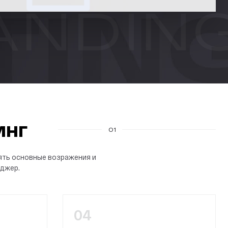
инг
01
нять основные возражения и
нджер.
04