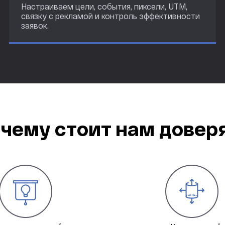
Настраиваем цели, события, пиксели, UTM,
связку с рекламой и контроль эффективности
заявок.
чему стоит нам довер