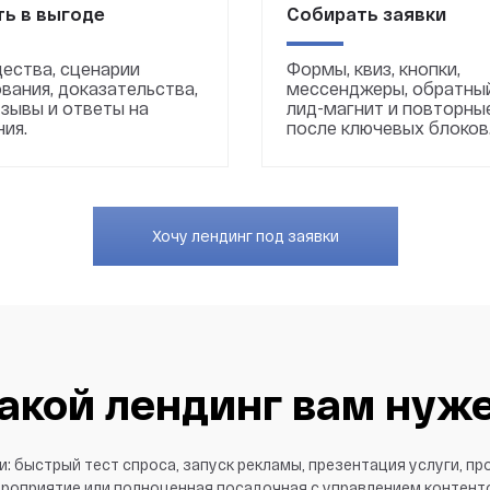
ь в выгоде
Собирать заявки
ества, сценарии
Формы, квиз, кнопки,
вания, доказательства,
мессенджеры, обратный
тзывы и ответы на
лид-магнит и повторны
ия.
после ключевых блоков
Хочу лендинг под заявки
акой лендинг вам нуж
: быстрый тест спроса, запуск рекламы, презентация услуги, пр
роприятие или полноценная посадочная с управлением контент