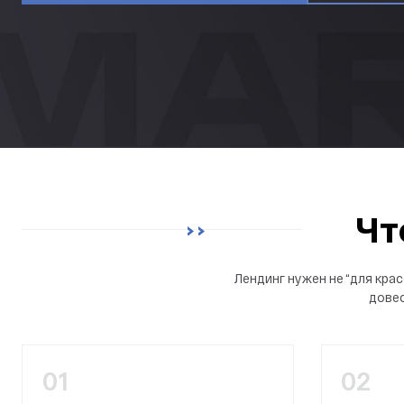
Чт
Лендинг нужен не “для кра
довес
01
02