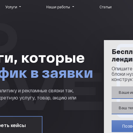
Услуги
Наши работы
Статьи
Беспл
ги, которые
ленди
фик в заявки
Опишите 
блоки ну
конструк
литику и рекламные связки так,
ретную услугу, товар, акцию или
еть кейсы