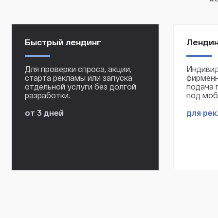
Быстрый лендинг
Лендин
Для проверки спроса, акции,
Индивид
старта рекламы или запуска
фирменн
отдельной услуги без долгой
подача 
разработки.
под моб
от 3 дней
для ре